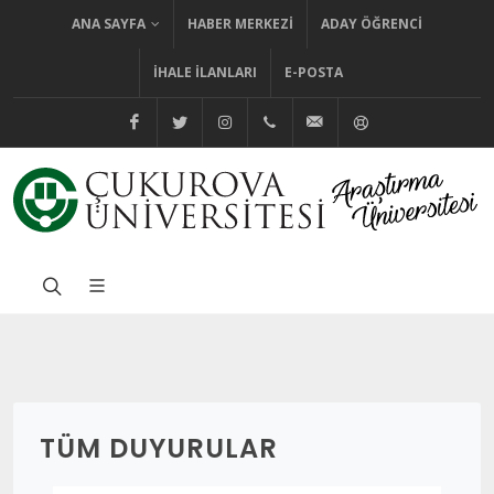
ANA SAYFA
HABER MERKEZI
ADAY ÖĞRENCI
İHALE İLANLARI
E-POSTA
@cuhabermerkezi
@cukurovaedutr
@cukurovaedutr
+90 (322) 338 60 84
bilgi@cu.edu.tr
Yardım
TÜM DUYURULAR