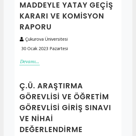
MADDEYLE YATAY GEÇIŞ
KARARI VE KOMISYON
RAPORU
Çukurova Üniversitesi
30 Ocak 2023 Pazartesi
Devamı...
Ç.Ü. ARAŞTIRMA
GÖREVLISI VE ÖĞRETIM
GÖREVLISI GIRIŞ SINAVI
VE NIHAI
DEĞERLENDIRME