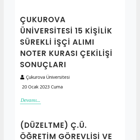
ÇUKUROVA
ÜNIVERSITESI 15 KIŞILIK
SÜREKLI İŞÇI ALIMI
NOTER KURASI ÇEKILIŞI
SONUÇLARI
Çukurova Üniversitesi
20 Ocak 2023 Cuma
Devamı...
(DÜZELTME) Ç.Ü.
ÖĞRETIM GÖREVLISI VE