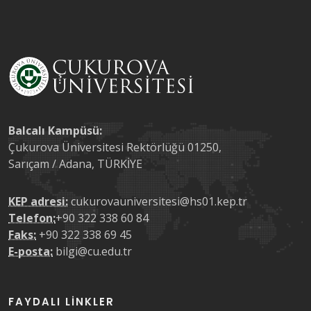
Balcalı Kampüsü:
Çukurova Üniversitesi Rektörlüğü 01250,
Sarıçam / Adana, TÜRKİYE
KEP adresi:
cukurovauniversitesi@hs01.kep.tr
Telefon:
+90 322 338 60 84
Faks:
+90 322 338 69 45
E-posta:
bilgi@cu.edu.tr
FAYDALI LINKLER