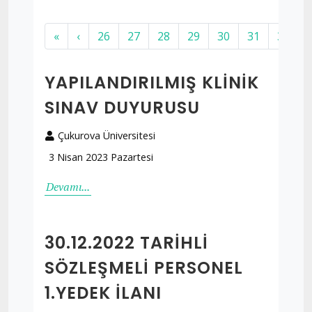
«
‹
26
27
28
29
30
31
32
YAPILANDIRILMIŞ KLINIK
SINAV DUYURUSU
Çukurova Üniversitesi
3 Nisan 2023 Pazartesi
Devamı...
30.12.2022 TARIHLI
SÖZLEŞMELI PERSONEL
1.YEDEK İLANI