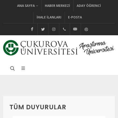
ANA SAYFA
HABER MERKEZI
ADAY ÖĞRENCI
İHALE İLANLARI
E-POSTA
@cuhabermerkezi
@cukurovaedutr
@cukurovaedutr
+90 (322) 338 60 84
bilgi@cu.edu.tr
Yardım
TÜM DUYURULAR