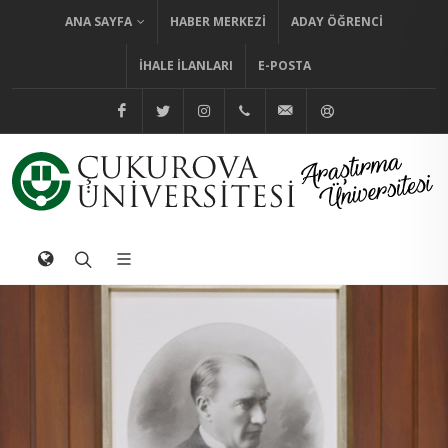
ANA SAYFA
HABER MERKEZI
ADAY ÖĞRENCI
İHALE İLANLARI
E-POSTA
@cuhabermerkezi
@cukurovaedutr
@cukurovaedutr
+90 (322) 338 60 84
bilgi@cu.edu.tr
Yardım