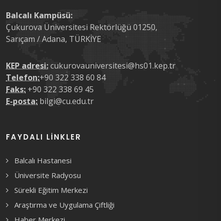
Balcalı Kampüsü:
Çukurova Üniversitesi Rektörlüğü 01250,
Sarıçam / Adana, TÜRKİYE
KEP adresi:
cukurovauniversitesi@hs01.kep.tr
Telefon:
+90 322 338 60 84
Faks:
+90 322 338 69 45
E-posta:
bilgi@cu.edu.tr
FAYDALI LINKLER
Balcalı Hastanesi
Üniversite Radyosu
Sürekli Eğitim Merkezi
Araştırma ve Uygulama Çiftliği
Haber Merkezi