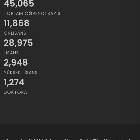
45,065
TOPLAM ÖĞRENCI SAYISI
11,868
ÖNLISANS
28,975
LISANS
2,948
YÜKSEK LISANS
1,274
DOKTORA