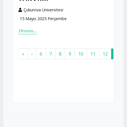
Çukurova Üniversitesi
15 Mayıs 2025 Perşembe
Devamı...
«
‹
6
7
8
9
10
11
12
13