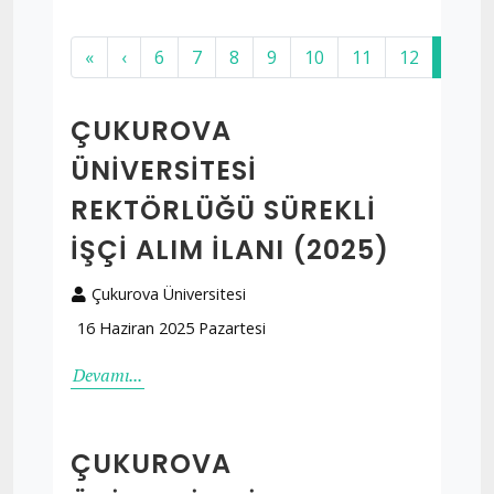
«
‹
6
7
8
9
10
11
12
13
ÇUKUROVA
ÜNİVERSİTESİ
REKTÖRLÜĞÜ SÜREKLİ
İŞÇİ ALIM İLANI (2025)
Çukurova Üniversitesi
16 Haziran 2025 Pazartesi
Devamı...
ÇUKUROVA