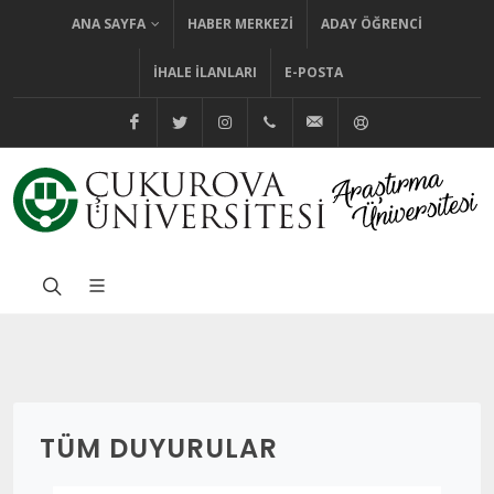
ANA SAYFA
HABER MERKEZI
ADAY ÖĞRENCI
İHALE İLANLARI
E-POSTA
@cuhabermerkezi
@cukurovaedutr
@cukurovaedutr
+90 (322) 338 60 84
bilgi@cu.edu.tr
Yardım
TÜM DUYURULAR