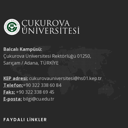
Balcalı Kampüsü:
Çukurova Üniversitesi Rektörlüğü 01250,
Sarıçam / Adana, TÜRKİYE
KEP adresi:
cukurovauniversitesi@hs01.kep.tr
Telefon:
+90 322 338 60 84
Faks:
+90 322 338 69 45
E-posta:
bilgi@cu.edu.tr
FAYDALI LINKLER