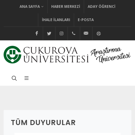
ANA SAYFA
HABER MERKEZI
ADAY ÖĞRENCI
İHALE İLANLARI
E-POSTA
@cuhabermerkezi
@cukurovaedutr
@cukurovaedutr
+90 (322) 338 60 84
bilgi@cu.edu.tr
Yardım
TÜM DUYURULAR