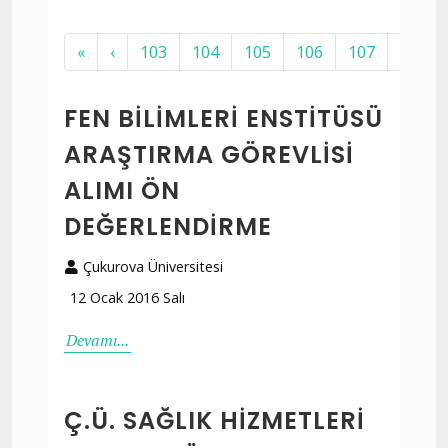
«
‹
103
104
105
106
107
108
FEN BILIMLERI ENSTITÜSÜ
ARAŞTIRMA GÖREVLISI
ALIMI ÖN
DEĞERLENDIRME
Çukurova Üniversitesi
12 Ocak 2016 Salı
Devamı...
Ç.Ü. SAĞLIK HIZMETLERI