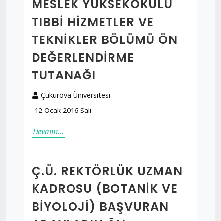
MESLEK YÜKSEKOKULU
TIBBI HIZMETLER VE
TEKNIKLER BÖLÜMÜ ÖN
DEĞERLENDIRME
TUTANAĞI
Çukurova Üniversitesi
12 Ocak 2016 Salı
Devamı...
Ç.Ü. REKTÖRLÜK UZMAN
KADROSU (BOTANIK VE
BIYOLOJI) BAŞVURAN