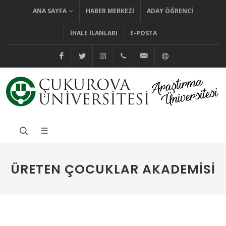
ANA SAYFA
HABER MERKEZI
ADAY ÖĞRENCI
İHALE İLANLARI
E-POSTA
@cuhabermerkezi
@cukurovaedutr
@cukurovaedutr
+90 (322) 338 60 84
bilgi@cu.edu.tr
Yardım
ÜRETEN ÇOCUKLAR AKADEMISI