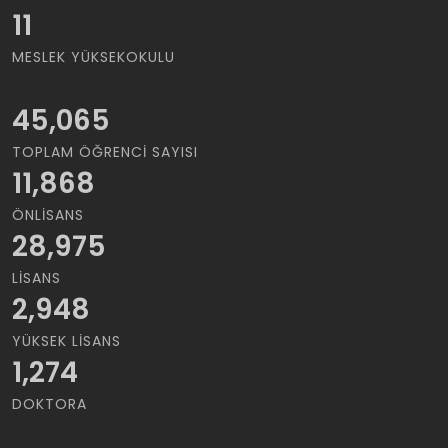
11
MESLEK YÜKSEKOKULU
45,065
TOPLAM ÖĞRENCI SAYISI
11,868
ÖNLISANS
28,975
LISANS
2,948
YÜKSEK LISANS
1,274
DOKTORA