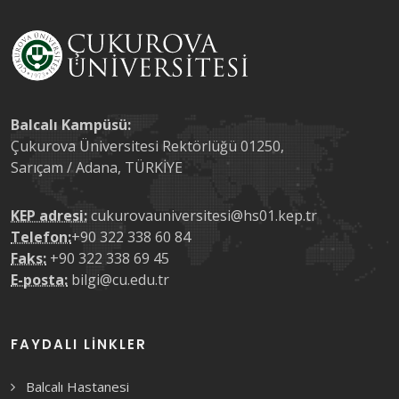
Balcalı Kampüsü:
Çukurova Üniversitesi Rektörlüğü 01250,
Sarıçam / Adana, TÜRKİYE
KEP adresi:
cukurovauniversitesi@hs01.kep.tr
Telefon:
+90 322 338 60 84
Faks:
+90 322 338 69 45
E-posta:
bilgi@cu.edu.tr
FAYDALI LINKLER
Balcalı Hastanesi