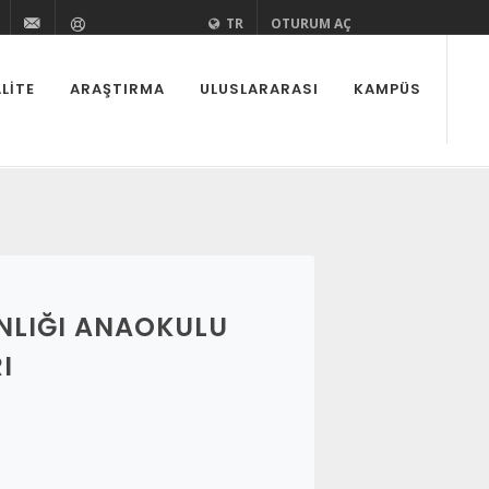
zi
aedutr
kurovaedutr
+90 (322) 338 60 84
bilgi@cu.edu.tr
Yardım
TR
OTURUM AÇ
LITE
ARAŞTIRMA
ULUSLARARASI
KAMPÜS
ANLIĞI ANAOKULU
I