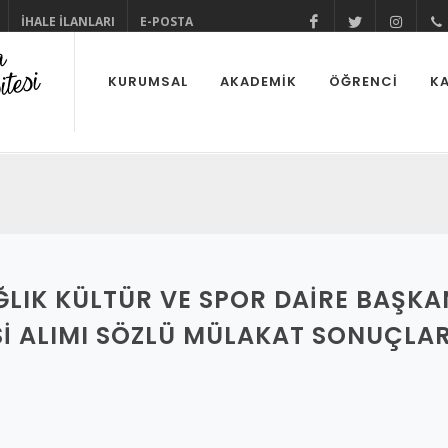
İHALE İLANLARI
E-POSTA
@cuhabermerke
@cukurov
@cu
KURUMSAL
AKADEMİK
ÖĞRENCİ
KA
ĞLIK KÜLTÜR VE SPOR DAIRE BAŞK
SI ALIMI SÖZLÜ MÜLAKAT SONUÇLAR