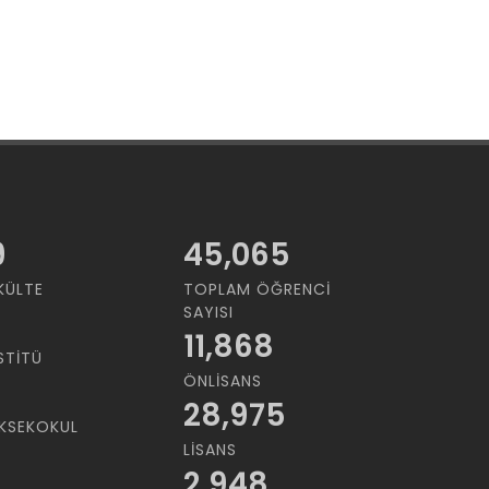
9
45,065
KÜLTE
TOPLAM ÖĞRENCI
SAYISI
11,868
STITÜ
ÖNLISANS
28,975
KSEKOKUL
LISANS
2,948