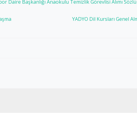
por Daire Başkanlığı Anaokulu Temizlik Görevlisi Alımı Sözlü 
laşma
YADYO Dil Kursları Genel A