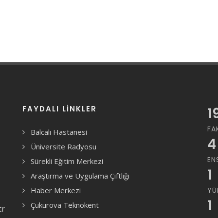
FAYDALI LINKLER
1
FA
Balcalı Hastanesi
4
Üniversite Radyosu
EN
Sürekli Eğitim Merkezi
1
Araştırma ve Uygulama Çiftliği
Haber Merkezi
YÜ
1
Çukurova Teknokent
tr