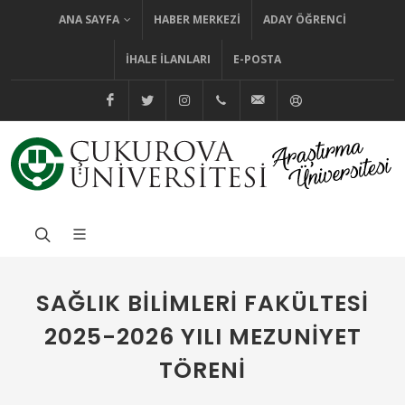
ANA SAYFA
HABER MERKEZI
ADAY ÖĞRENCI
İHALE İLANLARI
E-POSTA
@cuhabermerkezi
@cukurovaedutr
@cukurovaedutr
+90 (322) 338 60 84
bilgi@cu.edu.tr
Yardım
SAĞLIK BILIMLERI FAKÜLTESI
2025-2026 YILI MEZUNIYET
TÖRENI