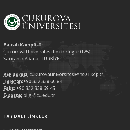
Balcalı Kampüsü:
Çukurova Üniversitesi Rektörlüğü 01250,
Sarıçam / Adana, TÜRKİYE
KEP adresi:
cukurovauniversitesi@hs01.kep.tr
Telefon:
+90 322 338 60 84
Faks:
+90 322 338 69 45
E-posta:
bilgi@cu.edu.tr
FAYDALI LINKLER