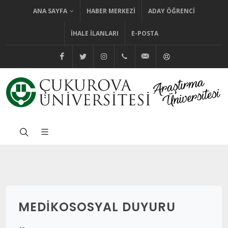
ANA SAYFA
HABER MERKEZI
ADAY ÖĞRENCI
İHALE İLANLARI
E-POSTA
@cuhabermerkezi
@cukurovaedutr
@cukurovaedutr
+90 (322) 338 60 84
bilgi@cu.edu.tr
Yardım
MEDIKOSOSYAL DUYURU