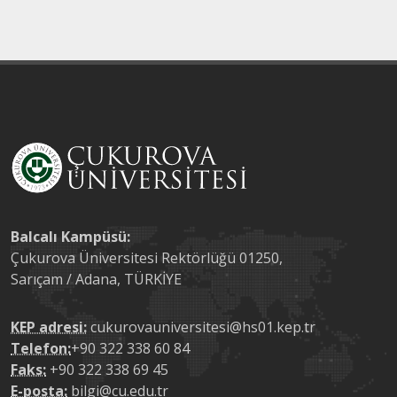
Balcalı Kampüsü:
Çukurova Üniversitesi Rektörlüğü 01250,
Sarıçam / Adana, TÜRKİYE
KEP adresi:
cukurovauniversitesi@hs01.kep.tr
Telefon:
+90 322 338 60 84
Faks:
+90 322 338 69 45
E-posta:
bilgi@cu.edu.tr