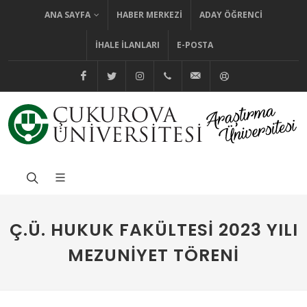
ANA SAYFA
HABER MERKEZI
ADAY ÖĞRENCI
İHALE İLANLARI
E-POSTA
@cuhabermerkezi
@cukurovaedutr
@cukurovaedutr
+90 (322) 338 60 84
bilgi@cu.edu.tr
Yardım
Ç.Ü. HUKUK FAKÜLTESI 2023 YILI
MEZUNIYET TÖRENI