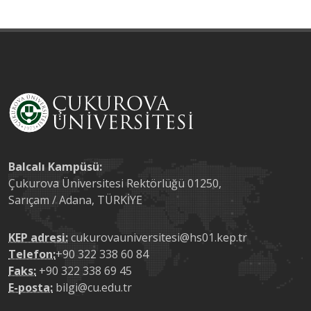
Balcalı Kampüsü:
Çukurova Üniversitesi Rektörlüğü 01250,
Sarıçam / Adana, TÜRKİYE
KEP adresi:
cukurovauniversitesi@hs01.kep.tr
Telefon:
+90 322 338 60 84
Faks:
+90 322 338 69 45
E-posta:
bilgi@cu.edu.tr