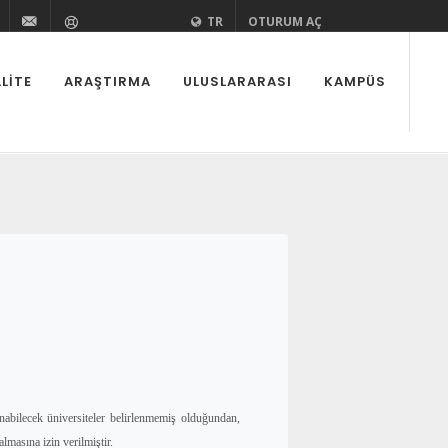
zi
aedutr
kurovaedutr
+90 (322) 338 60 84
bilgi@cu.edu.tr
Yardım
TR
OTURUM AÇ
LITE
ARAŞTIRMA
ULUSLARARASI
KAMPÜS
abilecek üniversiteler belirlenmemiş olduğundan,
lmasına izin verilmiştir.