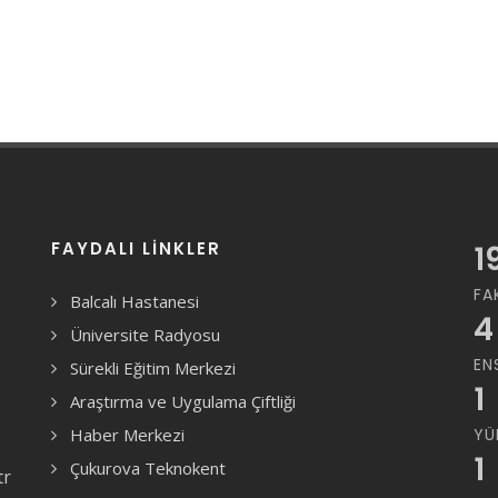
FAYDALI LINKLER
1
FA
Balcalı Hastanesi
4
Üniversite Radyosu
EN
Sürekli Eğitim Merkezi
1
Araştırma ve Uygulama Çiftliği
Haber Merkezi
YÜ
1
Çukurova Teknokent
tr