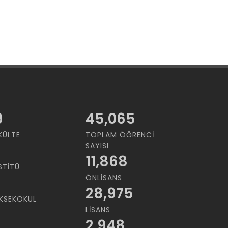
9
45,065
KÜLTE
TOPLAM ÖĞRENCI
SAYISI
11,868
STITÜ
ÖNLISANS
28,975
KSEKOKUL
LISANS
2,948