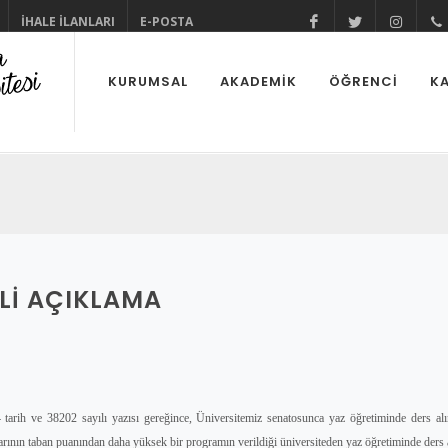
İHALE İLANLARI
E-POSTA
@cuhabermerke
@cukurov
@cu
KURUMSAL
AKADEMİK
ÖĞRENCİ
KA
ILI AÇIKLAMA
arih ve 38202 sayılı yazısı gereğince, Üniversitemiz senatosunca yaz öğretiminde ders alın
larının taban puanından daha yüksek bir programın verildiği üniversiteden yaz öğretiminde ders a