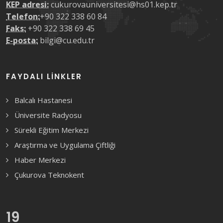
KEP adresi:
cukurovauniversitesi@hs01.kep.tr
Telefon:
+90 322 338 60 84
Faks:
+90 322 338 69 45
E-posta:
bilgi@cu.edu.tr
FAYDALI LINKLER
Balcalı Hastanesi
Üniversite Radyosu
Sürekli Eğitim Merkezi
Araştırma ve Uygulama Çiftliği
Haber Merkezi
Çukurova Teknokent
19