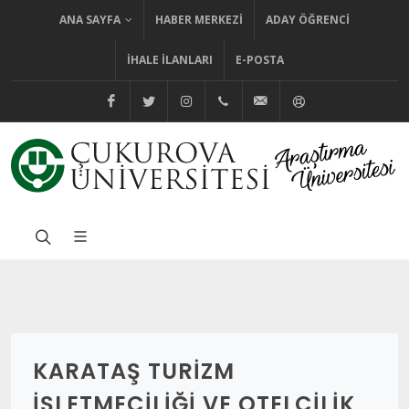
ANA SAYFA
HABER MERKEZI
ADAY ÖĞRENCI
İHALE İLANLARI
E-POSTA
@cuhabermerkezi
@cukurovaedutr
@cukurovaedutr
+90 (322) 338 60 84
bilgi@cu.edu.tr
Yardım
KARATAŞ TURIZM
İŞLETMECILIĞI VE OTELCILIK