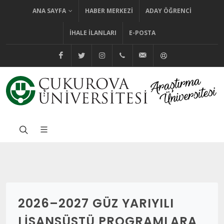
ANA SAYFA
HABER MERKEZI
ADAY ÖĞRENCI
İHALE İLANLARI
E-POSTA
@cuhabermerkezi
@cukurovaedutr
@cukurovaedutr
+90 (322) 338 60 84
bilgi@cu.edu.tr
Yardım
2026–2027 GÜZ YARIYILI
LISANSÜSTÜ PROGRAMLARA