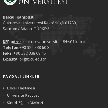
Balcalı Kampüsü:
Çukurova Üniversitesi Rektörlüğü 01250,
Sarıçam / Adana, TÜRKİYE
KEP adresi:
cukurovauniversitesi@hs01.kep.tr
Telefon:
+90 322 338 60 84
Faks:
+90 322 338 69 45
E-posta:
bilgi@cu.edu.tr
FAYDALI LINKLER
Balcalı Hastanesi
Üniversite Radyosu
Sürekli Eğitim Merkezi