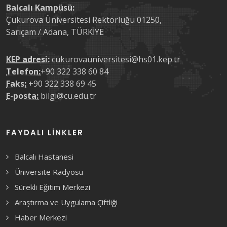
Balcalı Kampüsü:
Çukurova Üniversitesi Rektörlüğü 01250,
Sarıçam / Adana, TÜRKİYE
KEP adresi:
cukurovauniversitesi@hs01.kep.tr
Telefon:
+90 322 338 60 84
Faks:
+90 322 338 69 45
E-posta:
bilgi@cu.edu.tr
FAYDALI LINKLER
Balcalı Hastanesi
Üniversite Radyosu
Sürekli Eğitim Merkezi
Araştırma ve Uygulama Çiftliği
Haber Merkezi