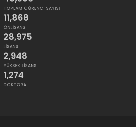
TOPLAM ÖĞRENCI SAYISI
11,868
ÖNLISANS
28,975
LISANS
2,948
YÜKSEK LISANS
1,274
DOKTORA
Copyrights © 2021 Cukurova Üniversitesi | Tüm Hakları saklıdır..