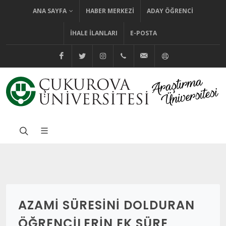
ANA SAYFA
HABER MERKEZI
ADAY ÖĞRENCI
İHALE İLANLARI
E-POSTA
@cuhabermerkezi
@cukurovaedutr
@cukurovaedutr
+90 (322) 338 60 84
bilgi@cu.edu.tr
Yardım
AZAMI SÜRESINI DOLDURAN
ÖĞRENCILERIN EK SÜRE